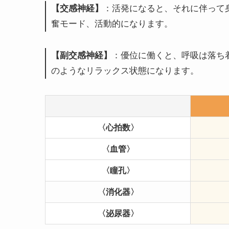
【交感神経】
：活発になると、それに伴って
奮モード、活動的になります。
【副交感神経】
：優位に働くと、呼吸は落ち
のようなリラックス状態になります。
〈
心拍数〉
〈
血管〉
〈瞳孔〉
〈消化器〉
〈
泌尿器〉